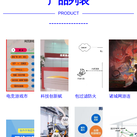
产品列表
PRODUCT
----------------
电竞游戏市
科技创新赋
包过滤防火
诸城网游连
场上的仙侠
能 北京起
墙与代理服
锁店的网络
巨擘 网络
点时代网络
务器防火墙
技术服务
技术服务驱
科技的网络
网络服务体
连接虚拟与
动的厂商崛
技术服务之
系中的关键
现实的数字