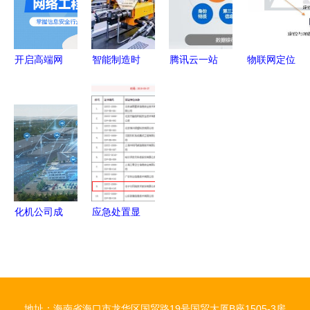
起与版图重
路
技术对比分
化桥梁
塑
析
开启高端网
智能制造时
腾讯云一站
物联网定位
络之路 广
代智能工厂
式技术创新
技术超全解
州网络工程
对物流技术
服务 构建
析 定位正
师考前培训
的新要求
互联网云生
在从室外走
与网络技术
态网络技术
向室内
服务全面指
服务新范式
南
化机公司成
应急处置显
功入围工信
身手——任
部万兆光网
子行荣
工厂试点，
获“深圳市
开启网络技
网络安全应
地址：海南省海口市龙华区国贸路19号国贸大厦B座1505-3房