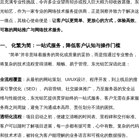
且充满专业性挑战，令许多企业望而却步或投入巨大精力却收效甚微。东
光铂艺，作为一家专业的网络技术服务提供商，正是洞察并致力于解决这
一痛点，其核心使命便是：
让客户以更简单、更放心的方式，体验高效、
可靠的网站推广与网络技术服务。
一、 化繁为简：一站式服务，降低客户认知与操作门槛
“简单”并非意味着服务的简化或质量的妥协，而是指通过专业整合，
将复杂的技术流程变得清晰、顺畅、易于管理。东光铂艺深谙此道：
全流程覆盖
：从最初的网站策划、UI/UX设计、程序开发，到上线后的搜
索引擎优化（SEO）、内容营销、社交媒体推广，乃至服务器的安全运
维与性能优化，东光铂艺提供贯穿始终的一站式服务。客户无需在多家服
务商之间周旋，避免了沟通成本高昂、责任划分不清的困扰。
透明化流程
：项目启动之初，便建立清晰的时间表、里程碑和交付标准。
客户可以随时了解项目进展，每一步都有据可查，心中有数。复杂的代码
和技术术语，被转化为客户能理解的业务语言和可视化的数据报告。